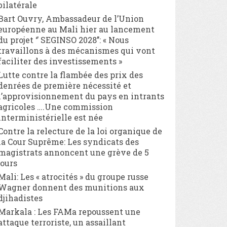
bilatérale
Bart Ouvry, Ambassadeur de l’Union
européenne au Mali hier au lancement
du projet ‘’ SEGINSO 2028’’: « Nous
travaillons à des mécanismes qui vont
faciliter des investissements »
Lutte contre la flambée des prix des
denrées de première nécessité et
l’approvisionnement du pays en intrants
agricoles ….Une commission
interministérielle est née
Contre la relecture de la loi organique de
la Cour Suprême: Les syndicats des
magistrats annoncent une grève de 5
jours
Mali: Les « atrocités » du groupe russe
Wagner donnent des munitions aux
djihadistes
Markala : Les FAMa repoussent une
attaque terroriste, un assaillant