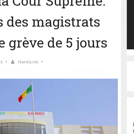
la Cour Suprême:
s des magistrats
 grève de 5 jours
rs
Niarela.net