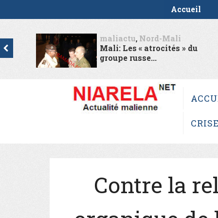
Accueil
et
maliactu
,
Nord-Mali
loi...
Mali: Les « atrocités » du
groupe russe...
ACCU
CRIS
Contre la rel