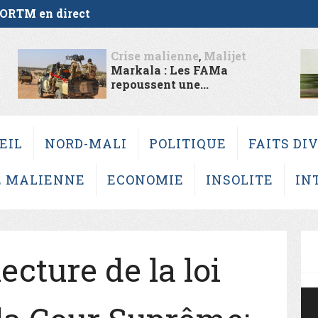
ORTM en direct
Crise malienne
,
Malijet
Markala : Les FAMa
repoussent une...
EIL
NORD-MALI
POLITIQUE
FAITS DI
E MALIENNE
ECONOMIE
INSOLITE
IN
ecture de la loi
Vi
Pl