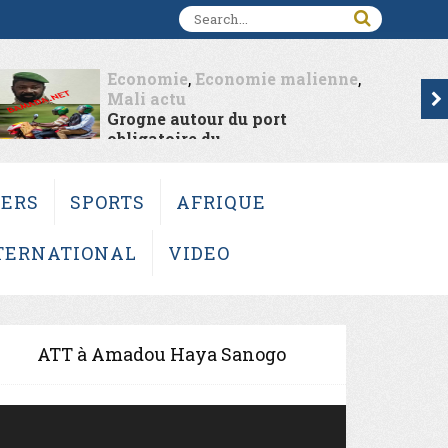
Economie
,
Economie malienne
,
Mali actu
Grogne autour du port
obligatoire du...
VERS
SPORTS
AFRIQUE
TERNATIONAL
VIDEO
ATT à Amadou Haya Sanogo
deo
ayer