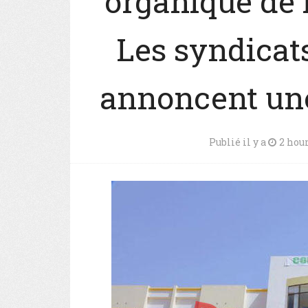
organique de 
Les syndicat
annoncent une
Publié il y a
2 hou