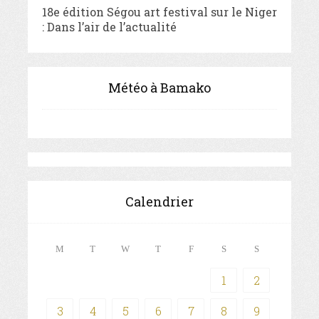
18e édition Ségou art festival sur le Niger
: Dans l’air de l’actualité
Météo à Bamako
Calendrier
M
T
W
T
F
S
S
1
2
3
4
5
6
7
8
9