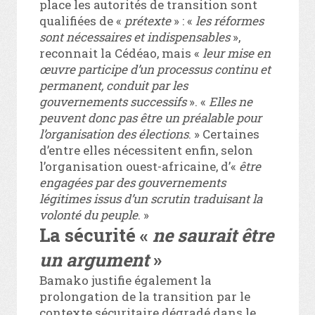
place les autorités de transition sont
qualifiées de «
prétexte
» : «
les réformes
sont nécessaires et indispensables
»,
reconnait la Cédéao, mais «
leur mise en
œuvre participe d’un processus continu et
permanent, conduit par les
gouvernements successifs
». «
Elles ne
peuvent donc pas être un préalable pour
l’organisation des élections
. » Certaines
d’entre elles nécessitent enfin, selon
l’organisation ouest-africaine, d’«
être
engagées par des gouvernements
légitimes issus d’un scrutin traduisant la
volonté du peuple
. »
La sécurité «
ne saurait être
un argument
»
Bamako justifie également la
prolongation de la transition par le
contexte sécuritaire dégradé dans le