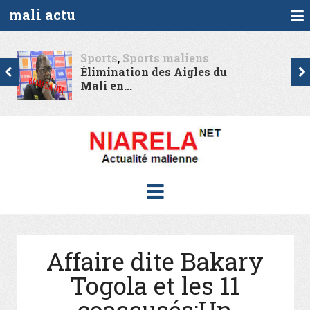
mali actu
Société
Mali : 50 000 réfugiés
maliens...
Affaire dite Bakary
Togola et les 11
coaccusés:Un