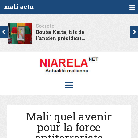
mali actu
Politique
ta, fils de
Le président p
président...
de l’URD,...
Mali: quel avenir
pour la force
antiterroriste